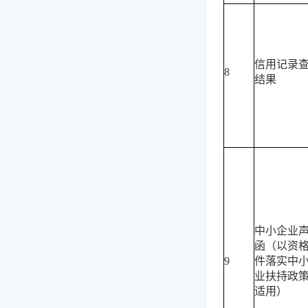
信用记录
8
结果
中小企业
函（以资
9
件落实中
业扶持政
适用）