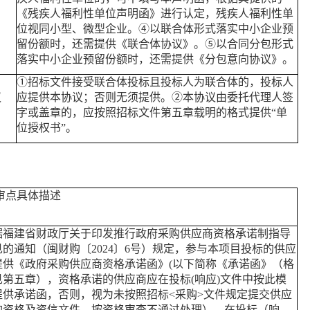
《残疾人福利性单位声明函》进行认定，残疾人福利性单
位视同小型、微型企业。④以联合体形式落实中小企业预
留份额时，还需提供《联合体协议》。⑤以合同分包形式
落实中小企业预留份额时，还需提供《分包意向协议》。
①招标文件接受联合体投标且投标人为联合体的，投标人
议
应提供本协议；否则无须提供。②本协议由委托代理人签
字或盖章的，应按照招标文件第五章载明的格式提供“单
位授权书”。
审点具体描述
据福建省财政厅关于印发推行政府采购供应商资格承诺制指导
见的通知（闽财购〔
2024〕6号）规定，参与本项目投标的供应
提供《政府采购供应商资格承诺函》(以下简称《承诺函》（格
见第五章），资格承诺的供应商应在投标(响应)文件中按此模
提供承诺函，否则，视为未按照招标<采购>文件规定提交供应
的资格及资信文件，按资格审查不通过处理），在投标（响