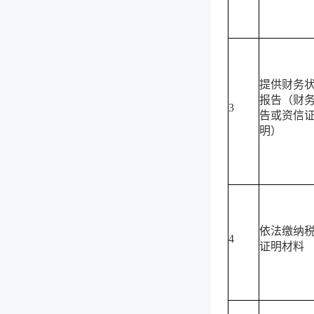
提供财务
报告（财
3
告或资信
明）
依法缴纳
4
证明材料