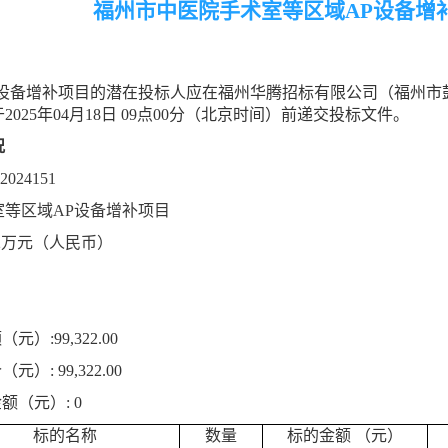
福州市中医院手术室等区域AP设备增
P设备增补项目的潜在
投标人
应在福州华腾招标有限公司（福州市
于
202
5
年
04
月
18
日
09
点
00分（北京时间）前递交
投标
文件。
况
2024151
室等区域
AP设备增补项目
2
万元（人民币）
额（元）
:
99,322.00
价（元）
:
99,322.00
金额（元）
:
0
标的名称
数量
标的金额
（元）