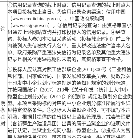
①信用记录查询的截止时点：信用记录查询的截止时点为
本项目投标截止当日。②信用记录查询渠道：信用中国
（www.creditchina.gov.cn）、中国政府采购网
（www.ccgp.gov.cn）。③信用记录的查询：由资格审查小
查询
组通过上述网站查询并打印投标人的信用记录。④经查
询，投标人参加本项目采购活动（投标截止时间）前三年
内被列入失信被执行人名单、重大税收违法案件当事人名
单、政府采购严重违法失信行为记录名单及其他重大违法
记录且相关信用惩戒期限未满的，其资格审查不合格。
①投标人应认真对照工信部联企业[2011]300号《工业和信
息化部、国家统计局、国家发展和改革委员会、财政部关
于印发中小企业划型标准规定的通知》规定的划分标准，
并按照国统字〔2017〕213号《关于印发〈统计上大中小
微型企业划分办法（2017)〉的通知》规定准确划分企业类
声明
型。本项目采购标的对应的中小企业划分标准所属行业详
格条
见特定资格条件。②投标人为监狱企业的，可不填写本声
小企
明函，根据其提供的由省级以上监狱管理局、戒毒管理局
策时
（含新疆生产建设兵团）出具的属于监狱企业的证明文件
进行认定，监狱企业视同小型、微型企业。③投标人为残
疾人福利性单位的，可不填写本声明函，根据其提供的