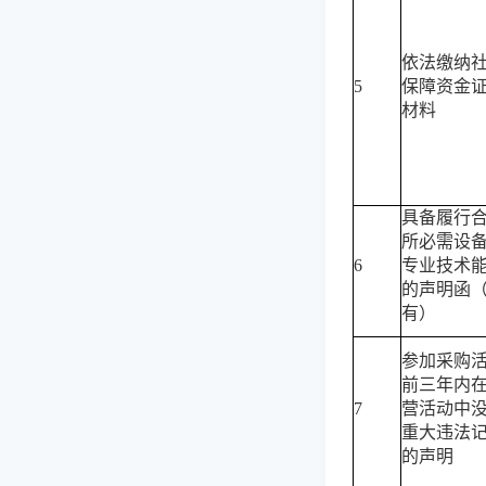
依法缴纳
5
保障资金
材料
具备履行
所必需设
6
专业技术
的声明函
有）
参加采购
前三年内
7
营活动中
重大违法
的声明