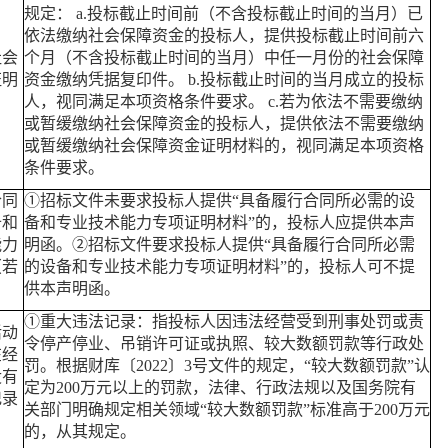
规定： a.投标截止时间前（不含投标截止时间的当月）已
依法缴纳社会保障资金的投标人，提供投标截止时间前六
社会
个月（不含投标截止时间的当月）中任一月份的社会保障
证明
资金缴纳凭据复印件。 b.投标截止时间的当月成立的投标
人，视同满足本项资格条件要求。 c.若为依法不需要缴纳
或暂缓缴纳社会保障资金的投标人，提供依法不需要缴纳
或暂缓缴纳社会保障资金证明材料的，视同满足本项资格
条件要求。
合同
①招标文件未要求投标人提供“具备履行合同所必需的设
备和
备和专业技术能力专项证明材料”的，投标人应提供本声
能力
明函。②招标文件要求投标人提供“具备履行合同所必需
（若
的设备和专业技术能力专项证明材料”的，投标人可不提
供本声明函。
①重大违法记录：指投标人因违法经营受到刑事处罚或责
活动
令停产停业、吊销许可证或执照、较大数额罚款等行政处
在经
罚。根据财库〔2022〕3号文件的规定，“较大数额罚款”认
没有
定为200万元以上的罚款，法律、行政法规以及国务院有
记录
关部门明确规定相关领域“较大数额罚款”标准高于200万元
的，从其规定。