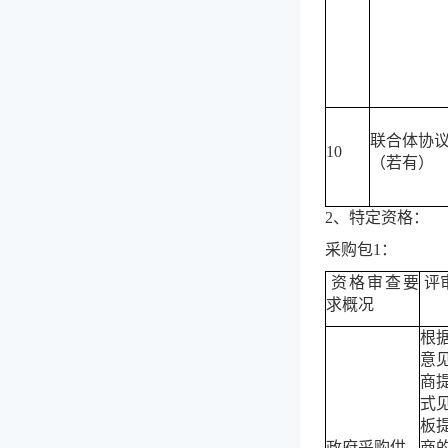
联合体协
10
（若有）
2、
特定资格：
采购包
1：
资格审查要
评
求概况
根
意
商
式
板
政府采购供
商