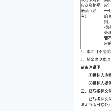
应商资格承
应
诺函（若
十
有）
的
则
标
处
若
应
3、本项目不接受
4、其余详见本
※备注说明
①投标人应
②投标人提
三、获取
招标
文
获取招标文
法定节假日除外