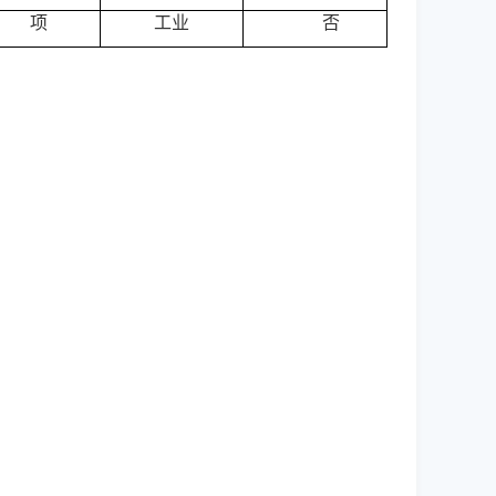
项
工业
否