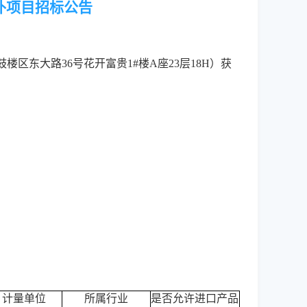
补项目招标公告
鼓楼区东大路
36号花开富贵1#楼A座23层18H）获
计量单位
所属行业
是否允许进口产品