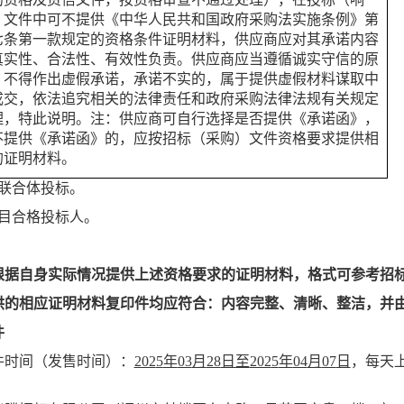
）文件中可不提供《中华人民共和国政府采购法实施条例》第
七条第一款规定的资格条件证明材料，供应商应对其承诺内容
真实性、合法性、有效性负责。供应商应当遵循诚实守信的原
，不得作出虚假承诺，承诺不实的，属于提供虚假材料谋取中
成交，依法追究相关的法律责任和政府采购法律法规有关规定
理，特此说明。注：供应商可自行选择是否提供《承诺函》，
不提供《承诺函》的，应按招标（采购）文件资格要求提供相
的证明材料。
联合体投标。
项目合格投标人。
根据自身实际情况提供上述资格要求的证明材料，格式可参考招
供的相应证明材料复印件均应符合：内容完整、清晰、整洁，并
件
件
时间
（发售时间）
：
202
5
年
03
月
28
日至
202
5
年
04
月
07
日
，每天
）