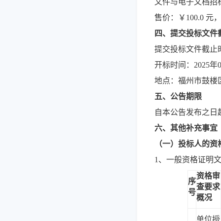
文件与电子文档招
售价：￥100.0
四、提交投标文件
提交投标文件截止时间
开标时间：2025年0
地点：福州市鼓楼区
五、公告期限
自本公告发布之日
六、其他补充事宜
（
一
）
投标人的资
1、一般资格证明
资格审
序
查要求
号
概况
单位授