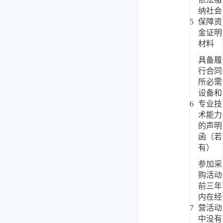
纳社会
5
保障资
金证明
材料
具备履
行合同
所必需
设备和
6
专业技
术能力
的声明
函（若
有）
参加采
购活动
前三年
内在经
7
营活动
中没有