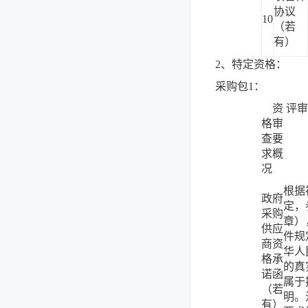
协议
10
（若
有）
2、特定资格：
采购包1：
资
评审
格审
查要
求概
况
根据
政府
定，
采购
章）
供应
件规
商资
华人
格承
的真
诺函
属于
（若
明。
有）