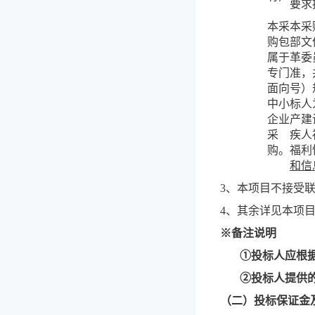
要求
本采
本采
购包
部文
属于
革委
专门
准，
面向
号）
中小
标人
企业
产建
采
疾人
购。
福利
和信
3、本项目不接受
4、其余详见本项
※备注说明
①投标人应根
②投标人提供
（
二
）
投标保证金